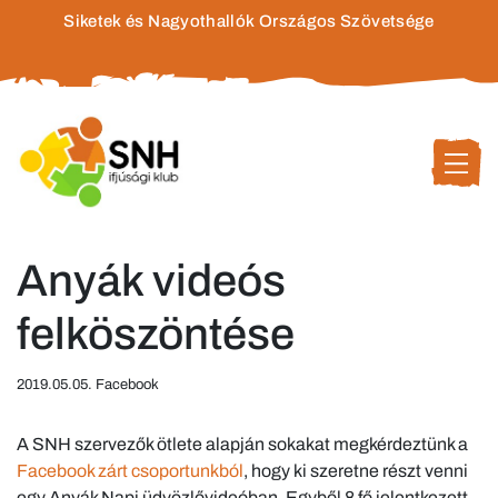
Siketek és Nagyothallók Országos Szövetsége
Anyák videós
felköszöntése
2019.05.05. Facebook
A SNH szervezők ötlete alapján sokakat megkérdeztünk a
Facebook zárt csoportunkból
, hogy ki szeretne részt venni
egy Anyák Napi üdvözlővideóban. Egyből 8 fő jelentkezett